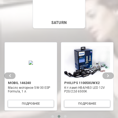
SATURN
PHILIPS 11005XUWX2
MOBIL 146235
 ESP
К-т ламп HB4/HB3 LED 12V
Масло Моторное MOBIL 1 
P20/22d 6500K
FORM 5W30 4L
ПОДРОБНЕЕ
ПОДРОБНЕЕ